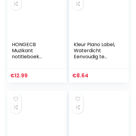
HONGECB
Kleur Piano Label,
Muzikant
Waterdicht
notitieboek
Eenvoudig te
notitiepapier, leeg
bedienen Blad
notitieboekje,
Muziek Stickers
muziekboekje, dik
Oliebestendig voor
€
12.99
€
8.64
notitieboek,
Beginners voor
compositie
37/49/61/88…
manuscript…