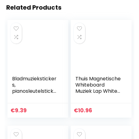
Related Products
Bladmuzieksticker
Thuis Magnetische
s,
Whiteboard
pianosleutelsticker
Muziek Lap White
Modieus
Board Droog Veeg
gemakkelijk voor
Magnetische
muziekonderwijs
Whiteboard
€
9.39
€
10.96
voor decoratie
Uitwisbare
voor
Schrijven Muziek…
pianoliefhebber…