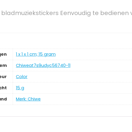
, bladmuziekstickers Eenvoudig te bedienen 
gen
‎1 x 1 x 1 cm; 15 gram
tem
‎Chiweat7s9udyc56740-11
eur
‎Color
cht
‎15 g
and
Merk: Chiwe