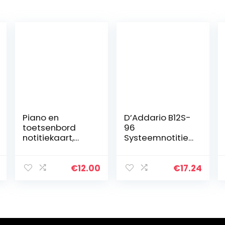
Piano en
D’Addario B12S-
toetsenbord
96
notitiekaart,
Systeemnotitieb
gebruik achter
oek, 96 snaren
de toetsen,
ideaal visueel
€
12.00
€
17.24
hulpmiddel voor
beginners die
piano of…