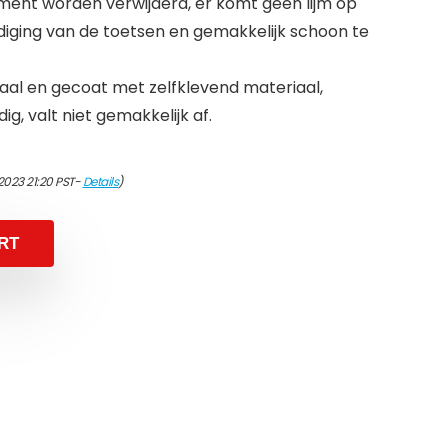
ment worden verwijderd, er komt geen lijm op
iging van de toetsen en gemakkelijk schoon te
al en gecoat met zelfklevend materiaal,
g, valt niet gemakkelijk af.
2023 21:20 PST-
Details
)
RT