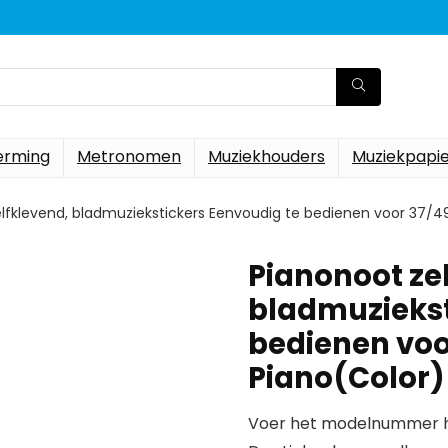
erming
Metronomen
Muziekhouders
Muziekpapi
lfklevend, bladmuziekstickers Eenvoudig te bedienen voor 37/4
Pianonoot ze
bladmuziekst
bedienen voo
Piano(Color)
Voer het modelnummer hi