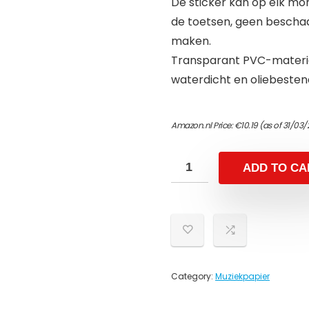
De sticker kan op elk mo
de toetsen, geen beschad
maken.
Transparant PVC-materia
waterdicht en oliebestendi
Amazon.nl Price:
€
10.19
(as of 31/03/
ADD TO CA
Category:
Muziekpapier