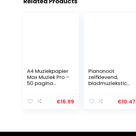
Related Products
A4 Muziekpapier
Pianonoot
Max Muziek Pro –
zelfklevend,
50 pagina
bladmuziekstick
Collegeblok – 3
ers Transparant
Stuks
PVC voor
beginners voor
€
16.99
€
10.47
37/49/61/88
toetsen
Piano(Color)