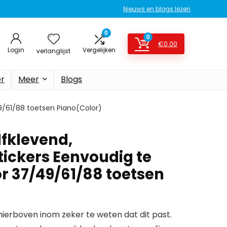
Nieuws en blogs lezen
0
0
€
0.00
Login
Vergelijken
verlanglijst
er
Meer
Blogs
9/61/88 toetsen Piano(Color)
lfklevend,
ickers Eenvoudig te
r 37/49/61/88 toetsen
erboven inom zeker te weten dat dit past.