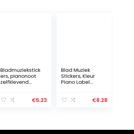
Bladmuziekstick
Blad Muziek
ers, pianonoot
Stickers, Kleur
zelfklevend
Piano Label
gemakkelijk te
Piano Key Paster
bedienen
voor
transparant pvc
37/49/61/88
€
5.23
€
8.28
voor beginners
Sleutels Piano
voor
voor Beginners
37/49/61/88…
(Kleur)