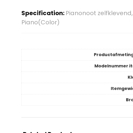
Specification:
Pianonoot zelfklevend
Piano(Color)
Productafmetin
Modelnummer i
Kl
Itemgewi
Br