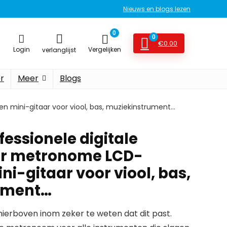
Nieuws en blogs lezen
0
0
€
0.00
Login
Vergelijken
verlanglijst
r
Meer
Blogs
n mini-gitaar voor viool, bas, muziekinstrument…
fessionele digitale
or metronome LCD-
i-gitaar voor viool, bas,
ument…
erboven inom zeker te weten dat dit past.