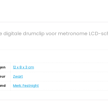
le digitale drumclip voor metronome LCD-sche
gen
‎12 x 8 x 3 cm
eur
‎Zwart
and
Merk: Festnight