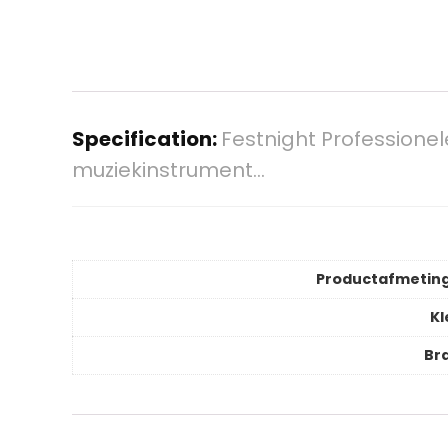
Specification:
Festnight Professione
muziekinstrument…
Productafmetin
Kl
Br