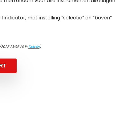
ale metronoom voor alle instrumenten die slagen
tindicator, met instelling “selectie” en “boven”
/2023 23:06 PST-
Details
)
RT