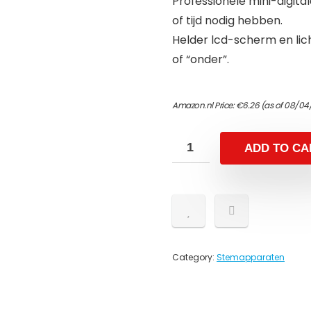
Professionele mini-digit
of tijd nodig hebben.
Helder lcd-scherm en lich
of “onder”.
Amazon.nl Price:
€
6.26
(as of 08/04
ADD TO CA
Category:
Stemapparaten