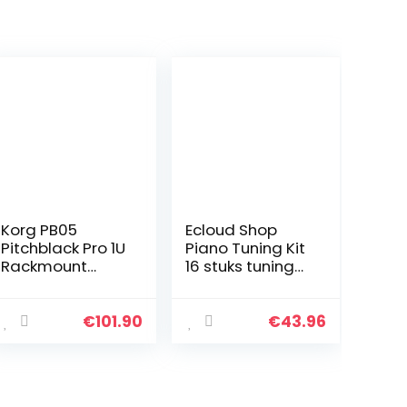
Korg PB05
Ecloud Shop
Pitchblack Pro 1U
Piano Tuning Kit
Rackmount
16 stuks tuning
Guitar and Bass
tool set
Tuner
professionele
stemsleutel
€
101.90
€
43.96
hamer mute
vork
schroevendraai
er riem…