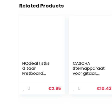
Related Products
HQdeal 1 stks
CASCHA
Gitaar
Stemapparaat
Fretboard
voor gitaar,
Stickers,Gitaar
ukelele, bas,
Fretboard Kleur
viool, digitale
Gecodeerde
stem, clip-on
€
2.95
€
10.43
Notes Kaart
gitaartuner,
Etiketten voor
zwart
Akoestische en…