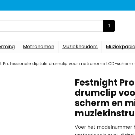
erming
Metronomen
Muziekhouders
Muziekpapie
t Professionele digitale drumclip voor metronome LCD-scherm e
Festnight Pro
drumclip vo
scherm en min
muziekinstr
Voer het modelnummer hi