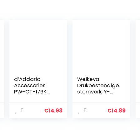
d’Addario
Weikeya
Accessories
Drukbestendige
PW-CT-17BK
stemvork, Y-
Eclipse Kop
type gemaakt
Stemapparaat,
van
zwart
aluminiumlegeri
€
14.93
€
14.89
ng 528 Hz
gepolijste
oxidatie (zilver)