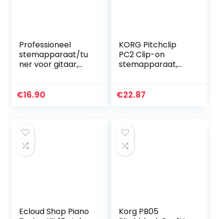
Professioneel
KORG Pitchclip
stemapparaat/tu
PC2 Clip-on
ner voor gitaar,
stemapparaat,
bas ukelele viool
chromatische
chromatisch met
tuner met
groot display
klemclip voor
€
16.90
€
22.87
gitaar en bas,
Pokémon Edition
Glumanda
Ecloud Shop Piano
Korg PB05