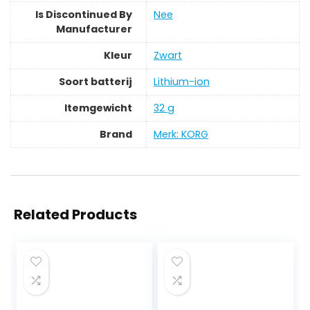
Is Discontinued By
‎Nee
Manufacturer
Kleur
‎Zwart
Soort batterij
‎Lithium-ion
Itemgewicht
‎32 g
Brand
Merk: KORG
Related Products