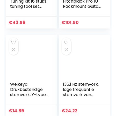
Tuning Kit 16 stuks
Pitchblack Pro 1U
tuning tool set
Rackmount Guitar
professionele
and Bass Tuner
stemsleutel hamer
mute vork
€
43.96
€
101.90
schroevendraaier
riem…
Weikeya
136,1 Hz stemvork,
Drukbestendige
lage frequentie
stemvork, Y-type
stemvork van
gemaakt van
aluminiumlegering
aluminiumlegering
c Stemvork met
528 Hz gepolijste
hamer, ideaal voor
€
14.89
€
24.22
oxidatie (zilver)
het reinigen van…