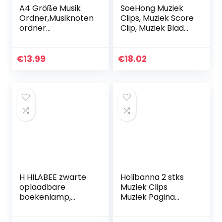
A4 Größe Musik
SoeHong Muziek
Ordner,Musiknoten
Clips, Muziek Score
ordner
Clip, Muziek Blad
Musikordner
Folder, 2X Muziek
Papierdokumente
Boek Blad Clip
Klavierordner für
Houder voor
€
13.99
€
18.02
verschiedene
Gitaar Piano Viool…
Instrumentenspiel
er…
H HILABEE zwarte
Holibanna 2 stks
oplaadbare
Muziek Clips
boekenlamp,
Muziek Pagina
muzieklemmet
Houder Clips Clear
met verstelbare
Acryl Lezen Muziek