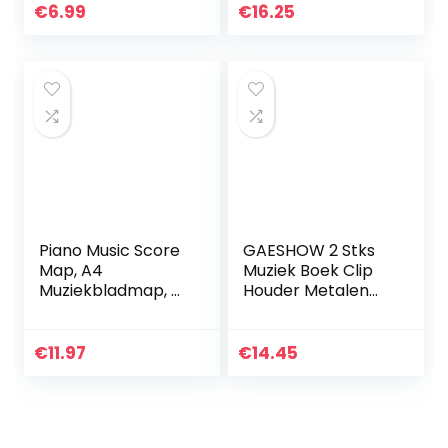
hals
Pagina Wind Clips
€
6.99
€
16.25
voor Muziek
Piano Music Score
GAESHOW 2 Stks
Map, A4
Muziek Boek Clip
Muziekbladmap, 6
Houder Metalen
pagina’s
Wind Clip voor
Uitgebreide
Piano Sheet
bestandsmap,
Toetsenbord
€
11.97
€
14.45
PVC
Outdoor Spelen
Muziekpapierweer
gave, Vouwen
Document…