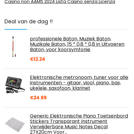
Casino non AAMS 2024 Lista Casino senza Licenza
Deal van de dag !!
professionele Baton, Muziek Baton,
Muzikale Baton, 15 * 0,8 * 0,8 in Uitvoeren
Baton, voor koorsymfonie
€
12.24
Elektronische metronoom, tuner voor alle
instrumenten - gitaar, viool, piano, bas,
ukelele, saxofoon, klarinet
€
24.99
Generic Elektronische Piano Toetsenbord
Stickers Transparant Instrument
Verwijderbare Music Notes Decal
27X20cm Voor…