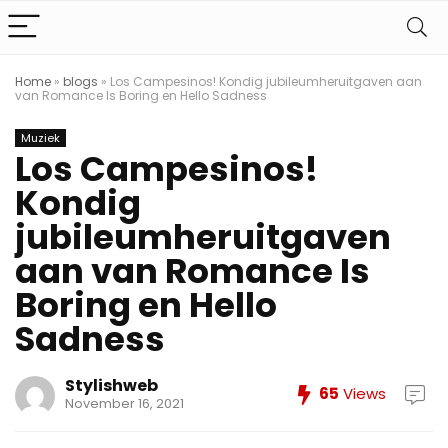
Home
»
blogs
»
Los Campesinos! Kondig jubileumheruitgaven aan
van Romance Is Boring en Hello Sadness
Muziek
Los Campesinos!
Kondig
jubileumheruitgaven
aan van Romance Is
Boring en Hello
Sadness
Stylishweb
65
Views
November 16, 2021