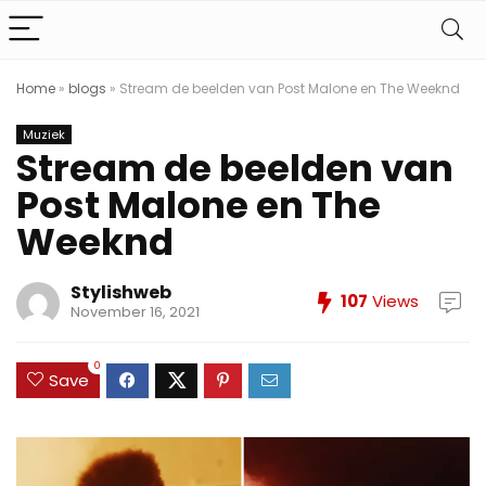
Home
»
blogs
»
Stream de beelden van Post Malone en The Weeknd
Muziek
Stream de beelden van
Post Malone en The
Weeknd
Stylishweb
107
Views
November 16, 2021
0
Save