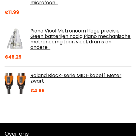
microfoon…
€
11.99
Piano Viool Metronoom Hoge precisie
Geen batterijen nodig Piano mechanische
metronoomgitaar, viool, drums en
andere…
€
48.29
Roland Black-serie MIDI-kabel 1 Meter
zwart
€
4.95
Over ons