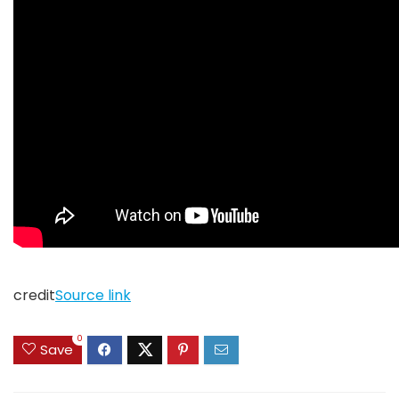
credit
Source link
0
Save